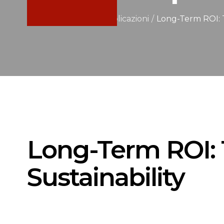
Home
/
Notizie e pubblicazioni
/
Long-Term ROI: T
Long-Term ROI: 
Sustainability