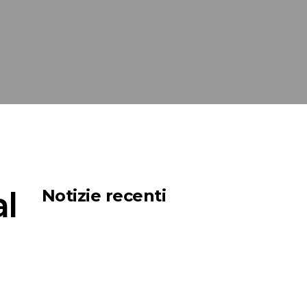
l
Notizie recenti
Net Zero for the
Shipping Industry Is
Possible. But Only If
We Act Now.