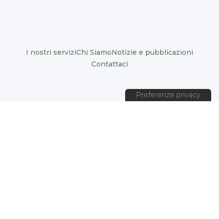
I nostri servizi
Chi Siamo
Notizie e pubblicazioni
Contattaci
© 2024 Organizzazioni positive. Tutti i diritti riservati
Informativa sulla privacy