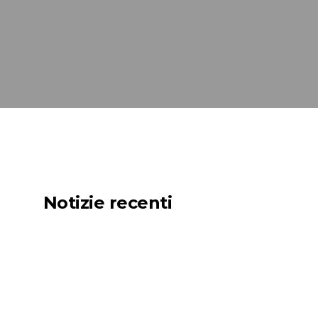
Notizie recenti
Net Zero for the
Shipping Industry Is
Possible. But Only If
We Act Now.