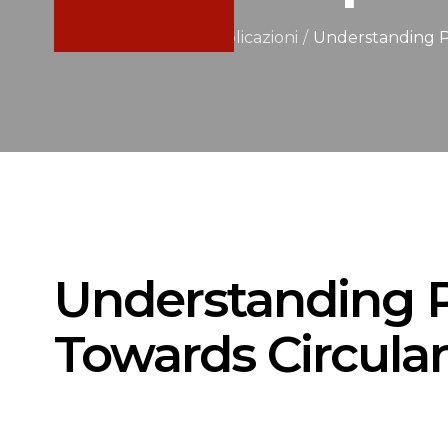
Home
/
Notizie e pubblicazioni
/
Understanding P
Understanding 
Towards Circul