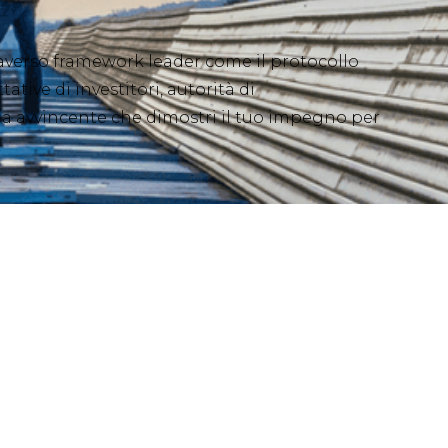
raverso framework leader come il protocollo
ative di investitori, autorità di
ria avvincente che dimostri il tuo impegno per