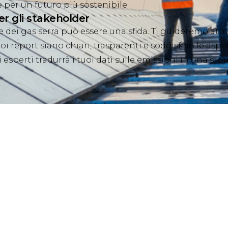
per un futuro più sostenibile.
er gli stakeholder
e dei gas serra può essere una sfida. Ti guideremo att
i report siano chiari, trasparenti e soddisfino le aspett
esperti tradurrà i tuoi dati sulle emissioni in una sto