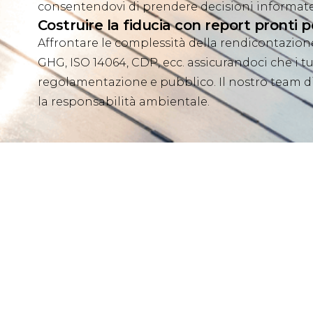
consentendovi di prendere decisioni informate 
Costruire la fiducia con report pronti p
Affrontare le complessità della rendicontazion
GHG, ISO 14064, CDP, ecc. assicurandoci che i tuo
regolamentazione e pubblico. Il nostro team di 
la responsabilità ambientale.