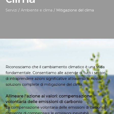
Servizi
/
Ambiente e clima
/
Mitigazione del clima
Riconosciamo che il cambiamento climatico è una sfida
fondamentale. Consentiamo alle aziende di tutti i settori
di intraprendere azioni significative attraverso le nostre
soluzioni complete di mitigazione del clima.
Allineare l'azione ai valori: compensazione
volontaria delle emissioni di carbonio
La compensazione volontaria delle emissioni di carbonio
consente di compensare le emissioni inevitabili