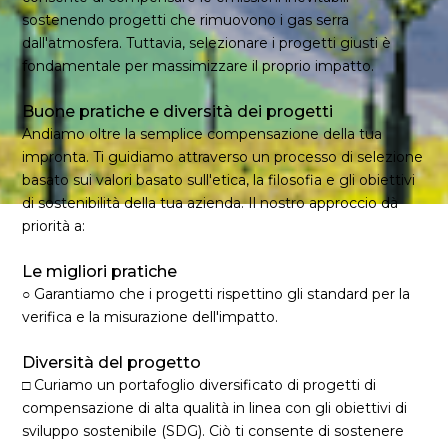
sostenendo progetti che rimuovono i gas serra
dall'atmosfera. Tuttavia, selezionare i progetti giusti è
fondamentale per massimizzare il proprio impatto.
Buone pratiche e diversità dei progetti
Andiamo oltre la semplice compensazione della tua
impronta. Ti guidiamo attraverso un processo di selezione
basato sui valori basato sull'etica, la filosofia e gli obiettivi
di sostenibilità della tua azienda. Il nostro approccio dà
priorità a:
Le migliori pratiche
○ Garantiamo che i progetti rispettino gli standard per la
verifica e la misurazione dell'impatto.
Diversità del progetto
□ Curiamo un portafoglio diversificato di progetti di
compensazione di alta qualità in linea con gli obiettivi di
sviluppo sostenibile (SDG). Ciò ti consente di sostenere